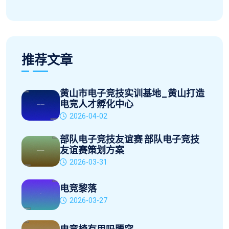
推荐文章
黄山市电子竞技实训基地_黄山打造
电竞人才孵化中心
2026-04-02
部队电子竞技友谊赛 部队电子竞技
友谊赛策划方案
2026-03-31
电竞黎落
2026-03-27
电竞椅有用吗腰突