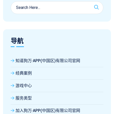
导航
知道狗万·APP(中国区)有限公司官网
经典案例
游戏中心
服务类型
加入狗万·APP(中国区)有限公司官网