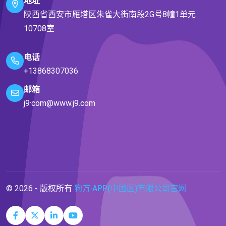
地址
陕西省西安市雁塔区朱雀大街南段2G号8幢1单元
10708室
电话
+13868307036
邮箱
j9·com@www.j9.com
© 2026 - 版权所有
狗万·APP(中国区)有限公司官网